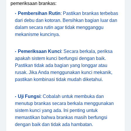
pemeriksaan brankas:
Pembersihan Rutin
: Pastikan brankas terbebas
dari debu dan kotoran. Bersihkan bagian luar dan
dalam secara rutin agar tidak mengganggu
mekanisme kuncinya.
Pemeriksaan Kunci
: Secara berkala, periksa
apakah sistem kunci berfungsi dengan baik.
Pastikan tidak ada bagian yang longgar atau
rusak. Jika Anda menggunakan kunci mekanik,
pastikan kombinasi tidak mudah diketahui.
Uji Fungsi
: Cobalah untuk membuka dan
menutup brankas secara berkala menggunakan
sistem kunci yang ada. Ini penting untuk
memastikan bahwa brankas masih berfungsi
dengan baik dan tidak ada hambatan.