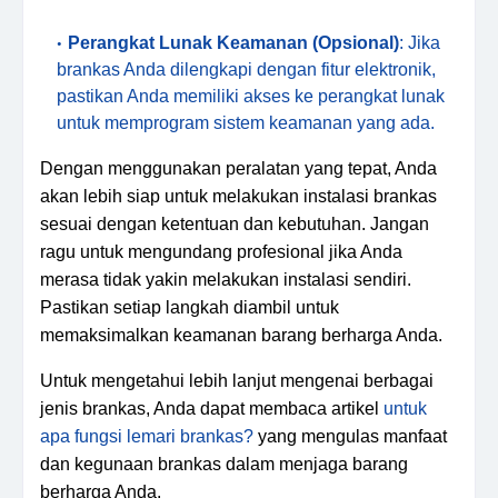
Perangkat Lunak Keamanan (Opsional)
: Jika
brankas Anda dilengkapi dengan fitur elektronik,
pastikan Anda memiliki akses ke perangkat lunak
untuk memprogram sistem keamanan yang ada.
Dengan menggunakan peralatan yang tepat, Anda
akan lebih siap untuk melakukan instalasi brankas
sesuai dengan ketentuan dan kebutuhan. Jangan
ragu untuk mengundang profesional jika Anda
merasa tidak yakin melakukan instalasi sendiri.
Pastikan setiap langkah diambil untuk
memaksimalkan keamanan barang berharga Anda.
Untuk mengetahui lebih lanjut mengenai berbagai
jenis brankas, Anda dapat membaca artikel
untuk
apa fungsi lemari brankas?
yang mengulas manfaat
dan kegunaan brankas dalam menjaga barang
berharga Anda.