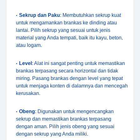
Sekrup dan Paku
: Membutuhkan sekrup kuat
untuk mengamankan brankas ke dinding atau
lantai. Pilih sekrup yang sesuai untuk jenis
material yang Anda tempati, baik itu kayu, beton,
atau logam.
Level
: Alat ini sangat penting untuk memastikan
brankas terpasang secara horizontal dan tidak
miring. Pasang brankas dengan level yang tepat
untuk menjaga konten di dalamnya dan mencegah
kerusakan.
Obeng
: Digunakan untuk mengencangkan
sekrup dan memastikan brankas terpasang
dengan aman. Pilih jenis obeng yang sesuai
dengan sekrup yang Anda miliki.