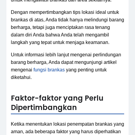
Dengan mempertimbangkan tips lokasi ideal untuk
brankas di atas, Anda tidak hanya melindungi barang
berharga, tetapi juga menciptakan rasa tenang
dalam diri Anda bahwa Anda telah mengambil
langkah yang tepat untuk menjaga keamanan.
Untuk informasi lebih lanjut mengenai perlindungan
barang berharga, Anda dapat mengunjungi artikel
mengenai
fungsi brankas
yang penting untuk
diketahui.
Faktor-faktor yang Perlu
Dipertimbangkan
Ketika menentukan lokasi penempatan brankas yang
aman, ada beberapa faktor yang harus diperhatikan