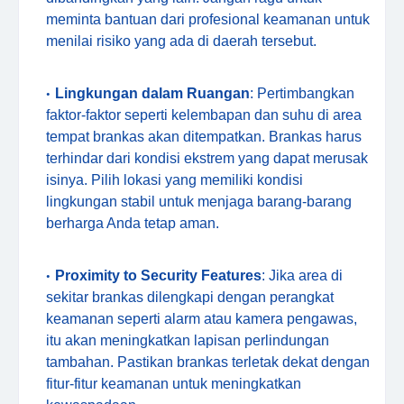
meminta bantuan dari profesional keamanan untuk
menilai risiko yang ada di daerah tersebut.
Lingkungan dalam Ruangan
: Pertimbangkan
faktor-faktor seperti kelembapan dan suhu di area
tempat brankas akan ditempatkan. Brankas harus
terhindar dari kondisi ekstrem yang dapat merusak
isinya. Pilih lokasi yang memiliki kondisi
lingkungan stabil untuk menjaga barang-barang
berharga Anda tetap aman.
Proximity to Security Features
: Jika area di
sekitar brankas dilengkapi dengan perangkat
keamanan seperti alarm atau kamera pengawas,
itu akan meningkatkan lapisan perlindungan
tambahan. Pastikan brankas terletak dekat dengan
fitur-fitur keamanan untuk meningkatkan