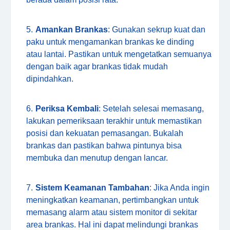
Amankan Brankas
: Gunakan sekrup kuat dan
paku untuk mengamankan brankas ke dinding
atau lantai. Pastikan untuk mengetatkan semuanya
dengan baik agar brankas tidak mudah
dipindahkan.
Periksa Kembali
: Setelah selesai memasang,
lakukan pemeriksaan terakhir untuk memastikan
posisi dan kekuatan pemasangan. Bukalah
brankas dan pastikan bahwa pintunya bisa
membuka dan menutup dengan lancar.
Sistem Keamanan Tambahan
: Jika Anda ingin
meningkatkan keamanan, pertimbangkan untuk
memasang alarm atau sistem monitor di sekitar
area brankas. Hal ini dapat melindungi brankas