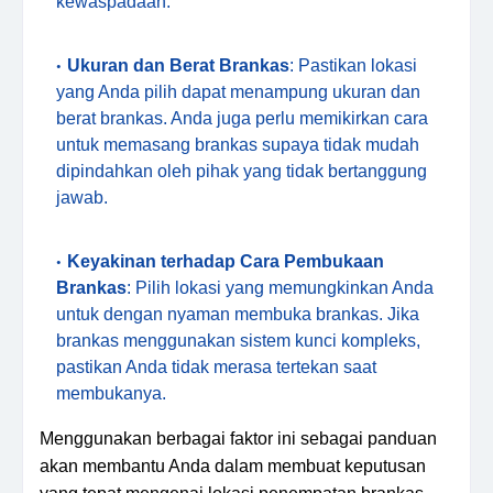
kewaspadaan.
Ukuran dan Berat Brankas
: Pastikan lokasi
yang Anda pilih dapat menampung ukuran dan
berat brankas. Anda juga perlu memikirkan cara
untuk memasang brankas supaya tidak mudah
dipindahkan oleh pihak yang tidak bertanggung
jawab.
Keyakinan terhadap Cara Pembukaan
Brankas
: Pilih lokasi yang memungkinkan Anda
untuk dengan nyaman membuka brankas. Jika
brankas menggunakan sistem kunci kompleks,
pastikan Anda tidak merasa tertekan saat
membukanya.
Menggunakan berbagai faktor ini sebagai panduan
akan membantu Anda dalam membuat keputusan