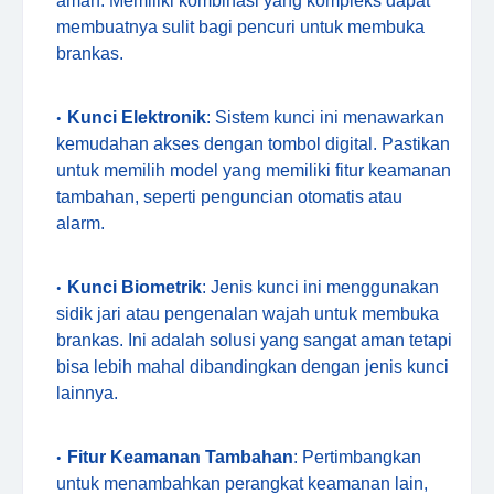
aman. Memiliki kombinasi yang kompleks dapat
membuatnya sulit bagi pencuri untuk membuka
brankas.
Kunci Elektronik
: Sistem kunci ini menawarkan
kemudahan akses dengan tombol digital. Pastikan
untuk memilih model yang memiliki fitur keamanan
tambahan, seperti penguncian otomatis atau
alarm.
Kunci Biometrik
: Jenis kunci ini menggunakan
sidik jari atau pengenalan wajah untuk membuka
brankas. Ini adalah solusi yang sangat aman tetapi
bisa lebih mahal dibandingkan dengan jenis kunci
lainnya.
Fitur Keamanan Tambahan
: Pertimbangkan
untuk menambahkan perangkat keamanan lain,