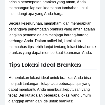
prinsip penempatan brankas yang aman, Anda
membangun lapisan keamanan tambahan untuk
melindungi apa yang Anda hargai.
Secara keseluruhan, memahami dan menerapkan
pentingnya penempatan brankas yang aman adalah
langkah pertama dalam menjaga barang-barang
berharga Anda. Dalam artikel ini, kami akan
membahas tips lebih lanjut tentang lokasi ideal untuk
brankas yang dapat memperkuat keamanan Anda.
Tips Lokasi Ideal Brankas
Menentukan lokasi ideal untuk brankas Anda bisa
menjadi tantangan, tetapi ada beberapa tips yang
dapat membantu Anda membuat keputusan yang
tepat. Berikut adalah beberapa lokasi yang umum
dianggap aman dan ide untuk brankas: