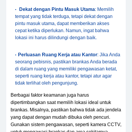
Dekat dengan Pintu Masuk Utama
: Memilih
tempat yang tidak terduga, tetapi dekat dengan
pintu masuk utama, dapat memberikan akses
cepat ketika diperlukan. Namun, ingat bahwa
lokasi ini harus dilindungi dengan baik.
Perluasan Ruang Kerja atau Kantor
: Jika Anda
seorang pebisnis, pastikan brankas Anda berada
di dalam ruang yang memiliki pengawasan ketat,
seperti ruang kerja atau kantor, tetapi atur agar
tidak terlihat oleh pengunjung.
Berbagai faktor keamanan juga harus
dipertimbangkan saat memilih lokasi ideal untuk
brankas. Misalnya, pastikan bahwa tidak ada jendela
yang dapat dengan mudah dibuka oleh pencuri.
Gunakan sistem pengawasan, seperti kamera CCTV,
untuk mengawasi brankas dan area sekitarnya.