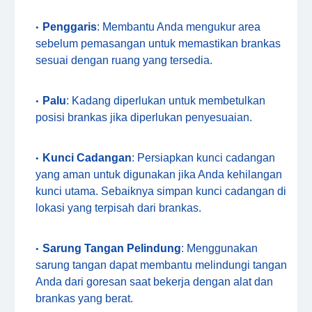
Penggaris
: Membantu Anda mengukur area
sebelum pemasangan untuk memastikan brankas
sesuai dengan ruang yang tersedia.
Palu
: Kadang diperlukan untuk membetulkan
posisi brankas jika diperlukan penyesuaian.
Kunci Cadangan
: Persiapkan kunci cadangan
yang aman untuk digunakan jika Anda kehilangan
kunci utama. Sebaiknya simpan kunci cadangan di
lokasi yang terpisah dari brankas.
Sarung Tangan Pelindung
: Menggunakan
sarung tangan dapat membantu melindungi tangan
Anda dari goresan saat bekerja dengan alat dan
brankas yang berat.