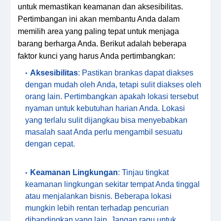
untuk memastikan keamanan dan aksesibilitas.
Pertimbangan ini akan membantu Anda dalam
memilih area yang paling tepat untuk menjaga
barang berharga Anda. Berikut adalah beberapa
faktor kunci yang harus Anda pertimbangkan:
Aksesibilitas
: Pastikan brankas dapat diakses
dengan mudah oleh Anda, tetapi sulit diakses oleh
orang lain. Pertimbangkan apakah lokasi tersebut
nyaman untuk kebutuhan harian Anda. Lokasi
yang terlalu sulit dijangkau bisa menyebabkan
masalah saat Anda perlu mengambil sesuatu
dengan cepat.
Keamanan Lingkungan
: Tinjau tingkat
keamanan lingkungan sekitar tempat Anda tinggal
atau menjalankan bisnis. Beberapa lokasi
mungkin lebih rentan terhadap pencurian
dibandingkan yang lain. Jangan ragu untuk