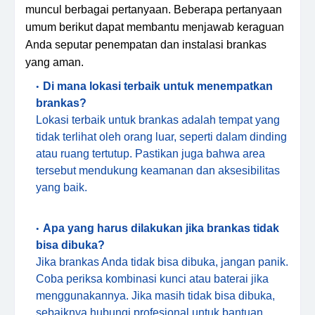
muncul berbagai pertanyaan. Beberapa pertanyaan
umum berikut dapat membantu menjawab keraguan
Anda seputar penempatan dan instalasi brankas
yang aman.
Di mana lokasi terbaik untuk menempatkan
brankas?
Lokasi terbaik untuk brankas adalah tempat yang
tidak terlihat oleh orang luar, seperti dalam dinding
atau ruang tertutup. Pastikan juga bahwa area
tersebut mendukung keamanan dan aksesibilitas
yang baik.
Apa yang harus dilakukan jika brankas tidak
bisa dibuka?
Jika brankas Anda tidak bisa dibuka, jangan panik.
Coba periksa kombinasi kunci atau baterai jika
menggunakannya. Jika masih tidak bisa dibuka,
sebaiknya hubungi profesional untuk bantuan