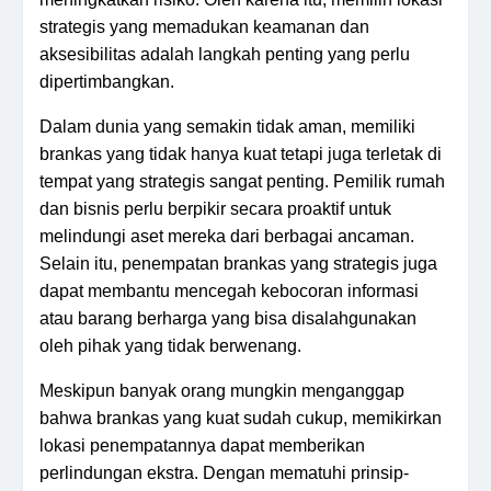
strategis yang memadukan keamanan dan
aksesibilitas adalah langkah penting yang perlu
dipertimbangkan.
Dalam dunia yang semakin tidak aman, memiliki
brankas yang tidak hanya kuat tetapi juga terletak di
tempat yang strategis sangat penting. Pemilik rumah
dan bisnis perlu berpikir secara proaktif untuk
melindungi aset mereka dari berbagai ancaman.
Selain itu, penempatan brankas yang strategis juga
dapat membantu mencegah kebocoran informasi
atau barang berharga yang bisa disalahgunakan
oleh pihak yang tidak berwenang.
Meskipun banyak orang mungkin menganggap
bahwa brankas yang kuat sudah cukup, memikirkan
lokasi penempatannya dapat memberikan
perlindungan ekstra. Dengan mematuhi prinsip-