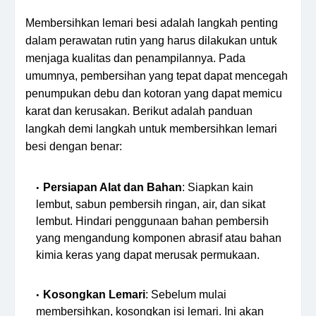
Membersihkan lemari besi adalah langkah penting
dalam perawatan rutin yang harus dilakukan untuk
menjaga kualitas dan penampilannya. Pada
umumnya, pembersihan yang tepat dapat mencegah
penumpukan debu dan kotoran yang dapat memicu
karat dan kerusakan. Berikut adalah panduan
langkah demi langkah untuk membersihkan lemari
besi dengan benar:
Persiapan Alat dan Bahan
: Siapkan kain
lembut, sabun pembersih ringan, air, dan sikat
lembut. Hindari penggunaan bahan pembersih
yang mengandung komponen abrasif atau bahan
kimia keras yang dapat merusak permukaan.
Kosongkan Lemari
: Sebelum mulai
membersihkan, kosongkan isi lemari. Ini akan