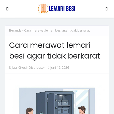
Beranda
Cara merawat lemari besi agar tidak berkarat
Cara merawat lemari
besi agar tidak berkarat
Jual Grosir Distributor
Juni 16, 2026