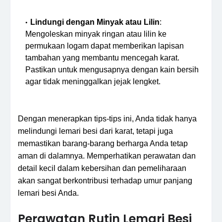
Lindungi dengan Minyak atau Lilin
:
Mengoleskan minyak ringan atau lilin ke
permukaan logam dapat memberikan lapisan
tambahan yang membantu mencegah karat.
Pastikan untuk mengusapnya dengan kain bersih
agar tidak meninggalkan jejak lengket.
Dengan menerapkan tips-tips ini, Anda tidak hanya
melindungi lemari besi dari karat, tetapi juga
memastikan barang-barang berharga Anda tetap
aman di dalamnya. Memperhatikan perawatan dan
detail kecil dalam kebersihan dan pemeliharaan
akan sangat berkontribusi terhadap umur panjang
lemari besi Anda.
Perawatan Rutin Lemari Besi