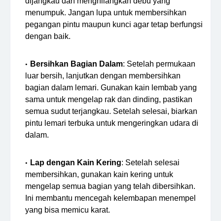
dijangkau dan menghilangkan debu yang
menumpuk. Jangan lupa untuk membersihkan
pegangan pintu maupun kunci agar tetap berfungsi
dengan baik.
Bersihkan Bagian Dalam
: Setelah permukaan
luar bersih, lanjutkan dengan membersihkan
bagian dalam lemari. Gunakan kain lembab yang
sama untuk mengelap rak dan dinding, pastikan
semua sudut terjangkau. Setelah selesai, biarkan
pintu lemari terbuka untuk mengeringkan udara di
dalam.
Lap dengan Kain Kering
: Setelah selesai
membersihkan, gunakan kain kering untuk
mengelap semua bagian yang telah dibersihkan.
Ini membantu mencegah kelembapan menempel
yang bisa memicu karat.