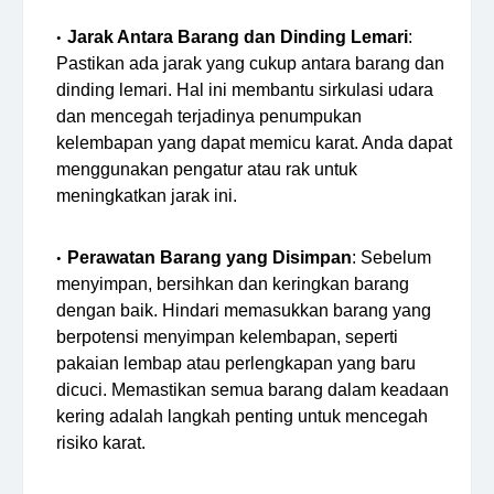
Jarak Antara Barang dan Dinding Lemari
:
Pastikan ada jarak yang cukup antara barang dan
dinding lemari. Hal ini membantu sirkulasi udara
dan mencegah terjadinya penumpukan
kelembapan yang dapat memicu karat. Anda dapat
menggunakan pengatur atau rak untuk
meningkatkan jarak ini.
Perawatan Barang yang Disimpan
: Sebelum
menyimpan, bersihkan dan keringkan barang
dengan baik. Hindari memasukkan barang yang
berpotensi menyimpan kelembapan, seperti
pakaian lembap atau perlengkapan yang baru
dicuci. Memastikan semua barang dalam keadaan
kering adalah langkah penting untuk mencegah
risiko karat.