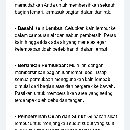
memudahkan Anda untuk membersihkan seluruh
bagian lemari, termasuk bagian dalam dan rak.
Basahi Kain Lembut
: Celupkan kain lembut ke
dalam campuran air dan sabun pembersih. Peras
kain hingga tidak ada air yang menetes agar
kelembapan tidak berlebihan di dalam lemari.
Bersihkan Permukaan
: Mulailah dengan
membersihkan bagian luar lemari besi. Usap
semua permukaan menggunakan kain lembab,
dimulai dari bagian atas dan bergerak ke bawah.
Pastikan untuk membersihkan area yang sering
terdampak oleh debu dan tangan.
Pembersihan Celah dan Sudut
: Gunakan sikat
lembut untuk menjangkau sudut-sudut yang sulit