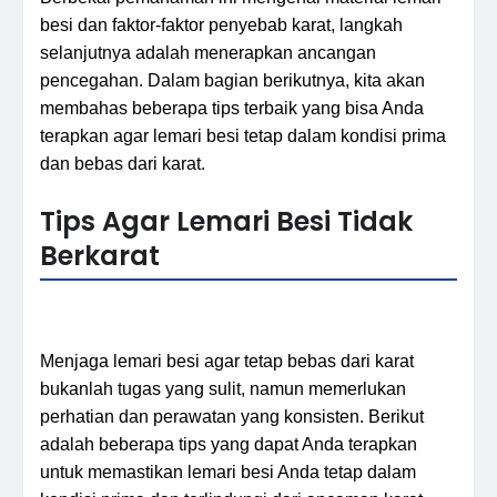
besi dan faktor-faktor penyebab karat, langkah
selanjutnya adalah menerapkan ancangan
pencegahan. Dalam bagian berikutnya, kita akan
membahas beberapa tips terbaik yang bisa Anda
terapkan agar lemari besi tetap dalam kondisi prima
dan bebas dari karat.
Tips Agar Lemari Besi Tidak
Berkarat
Menjaga lemari besi agar tetap bebas dari karat
bukanlah tugas yang sulit, namun memerlukan
perhatian dan perawatan yang konsisten. Berikut
adalah beberapa tips yang dapat Anda terapkan
untuk memastikan lemari besi Anda tetap dalam