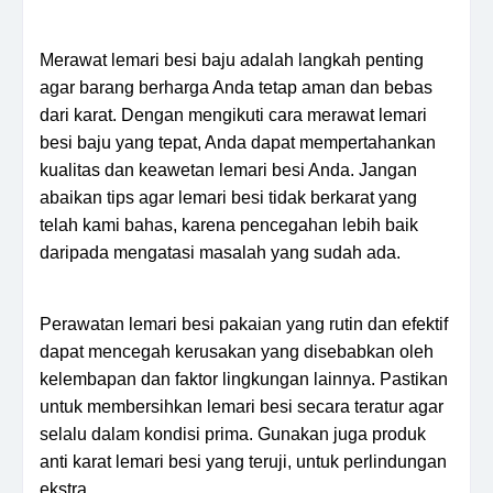
Merawat lemari besi baju adalah langkah penting
agar barang berharga Anda tetap aman dan bebas
dari karat. Dengan mengikuti cara merawat lemari
besi baju yang tepat, Anda dapat mempertahankan
kualitas dan keawetan lemari besi Anda. Jangan
abaikan tips agar lemari besi tidak berkarat yang
telah kami bahas, karena pencegahan lebih baik
daripada mengatasi masalah yang sudah ada.
Perawatan lemari besi pakaian yang rutin dan efektif
dapat mencegah kerusakan yang disebabkan oleh
kelembapan dan faktor lingkungan lainnya. Pastikan
untuk membersihkan lemari besi secara teratur agar
selalu dalam kondisi prima. Gunakan juga produk
anti karat lemari besi yang teruji, untuk perlindungan
ekstra.