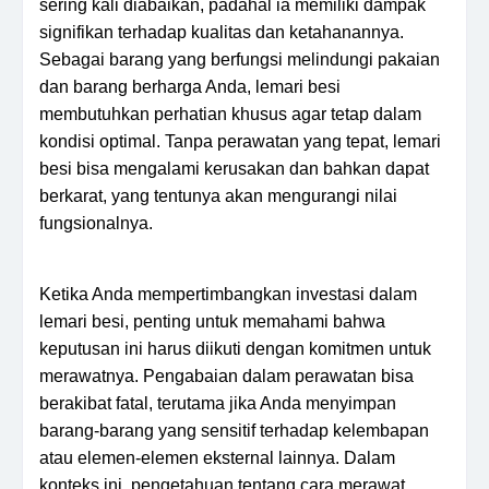
sering kali diabaikan, padahal ia memiliki dampak
signifikan terhadap kualitas dan ketahanannya.
Sebagai barang yang berfungsi melindungi pakaian
dan barang berharga Anda, lemari besi
membutuhkan perhatian khusus agar tetap dalam
kondisi optimal. Tanpa perawatan yang tepat, lemari
besi bisa mengalami kerusakan dan bahkan dapat
berkarat, yang tentunya akan mengurangi nilai
fungsionalnya.
Ketika Anda mempertimbangkan investasi dalam
lemari besi, penting untuk memahami bahwa
keputusan ini harus diikuti dengan komitmen untuk
merawatnya. Pengabaian dalam perawatan bisa
berakibat fatal, terutama jika Anda menyimpan
barang-barang yang sensitif terhadap kelembapan
atau elemen-elemen eksternal lainnya. Dalam
konteks ini, pengetahuan tentang cara merawat