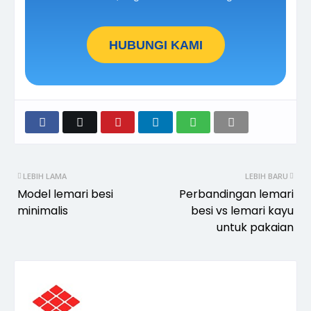
HUBUNGI KAMI
LEBIH LAMA
LEBIH BARU
Model lemari besi
Perbandingan lemari
minimalis
besi vs lemari kayu
untuk pakaian