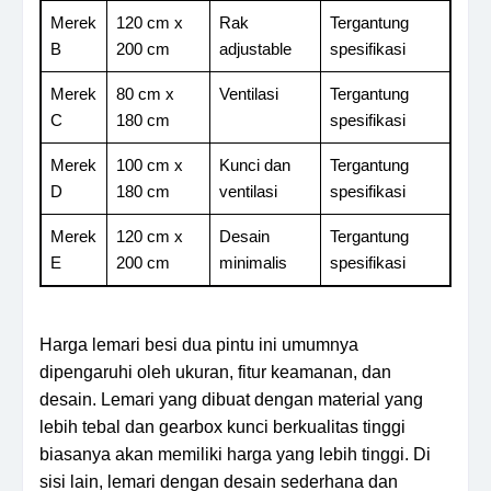
Merek
120 cm x
Rak
Tergantung
B
200 cm
adjustable
spesifikasi
Merek
80 cm x
Ventilasi
Tergantung
C
180 cm
spesifikasi
Merek
100 cm x
Kunci dan
Tergantung
D
180 cm
ventilasi
spesifikasi
Merek
120 cm x
Desain
Tergantung
E
200 cm
minimalis
spesifikasi
Harga lemari besi dua pintu ini umumnya
dipengaruhi oleh ukuran, fitur keamanan, dan
desain. Lemari yang dibuat dengan material yang
lebih tebal dan gearbox kunci berkualitas tinggi
biasanya akan memiliki harga yang lebih tinggi. Di
sisi lain, lemari dengan desain sederhana dan