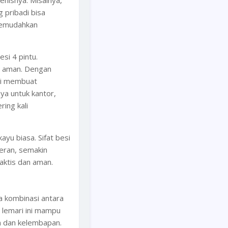
enisnya. Misalnya,
 pribadi bisa
memudahkan
si 4 pintu.
n aman. Dengan
 ini membuat
ya untuk kantor,
ing kali
ayu biasa. Sifat besi
heran, semakin
raktis dan aman.
a kombinasi antara
 lemari ini mampu
n dan kelembapan.