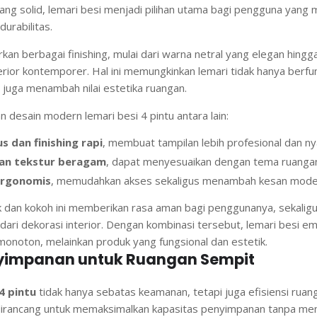
ang solid, lemari besi menjadi pilihan utama bagi pengguna yan
urabilitas.
an berbagai finishing, mulai dari warna netral yang elegan hingg
erior kontemporer. Hal ini memungkinkan lemari tidak hanya berfu
 juga menambah nilai estetika ruangan.
 desain modern lemari besi 4 pintu antara lain:
 dan finishing rapi
, membuat tampilan lebih profesional dan n
dan tekstur beragam
, dapat menyesuaikan dengan tema ruanga
ergonomis
, memudahkan akses sekaligus menambah kesan mode
 dan kokoh ini memberikan rasa aman bagi penggunanya, sekaligu
dari dekorasi interior. Dengan kombinasi tersebut, lemari besi emp
monoton, melainkan produk yang fungsional dan estetik.
enyimpanan untuk Ruangan Sempit
4 pintu
tidak hanya sebatas keamanan, tetapi juga efisiensi ruan
i dirancang untuk memaksimalkan kapasitas penyimpanan tanpa m