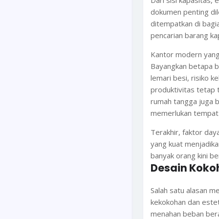
Dari sisi kapasitas
dokumen penting dil
ditempatkan di bag
pencarian barang ka
Kantor modern yang 
Bayangkan betapa b
lemari besi, risiko k
produktivitas tetap 
rumah tangga juga b
memerlukan tempat 
Terakhir, faktor day
yang kuat menjadika
banyak orang kini be
Desain Koko
Salah satu alasan 
kekokohan dan estet
menahan beban berat