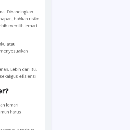
ama. Dibandingkan
bapan, bahkan risiko
bih memilih lemari
aku atau
g menyesuaikan
an. Lebih dari itu,
ekaligus efisiensi
er?
an lemari
namun harus