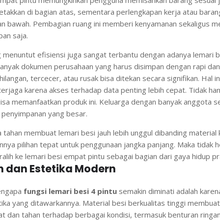
, empat pintu memungkinkan pengguna memisahkan barang sesuai j
etakkan di bagian atas, sementara perlengkapan kerja atau barang
ian bawah. Pembagian ruang ini memberi kenyamanan sekaligus 
pan saja.
menuntut efisiensi juga sangat terbantu dengan adanya lemari be
anyak dokumen perusahaan yang harus disimpan dengan rapi da
ehilangan, tercecer, atau rusak bisa ditekan secara signifikan. Hal
terjaga karena akses terhadap data penting lebih cepat. Tidak han
isa memanfaatkan produk ini. Keluarga dengan banyak anggota ser
penyimpanan yang besar.
a tahan membuat lemari besi jauh lebih unggul dibanding material k
nnya pilihan tepat untuk penggunaan jangka panjang. Maka tidak 
ralih ke lemari besi empat pintu sebagai bagian dari gaya hidup p
h dan Estetika Modern
mengapa
fungsi lemari besi 4 pintu
semakin diminati adalah karen
ika yang ditawarkannya. Material besi berkualitas tinggi membuat
 dan tahan terhadap berbagai kondisi, termasuk benturan ringa