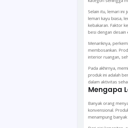
kategori sehingga m
Selain itu, lemari i
lemari kayu biasa, l
kebakaran. Faktor k
besi dengan desain 
Menariknya, perkemb
membosankan. Produs
interior ruangan, se
Pada akhirnya, memil
produk ini adalah be
dalam aktivitas sehar
Mengapa Lem
Banyak orang menyad
konvensional. Produ
menampung banyak b