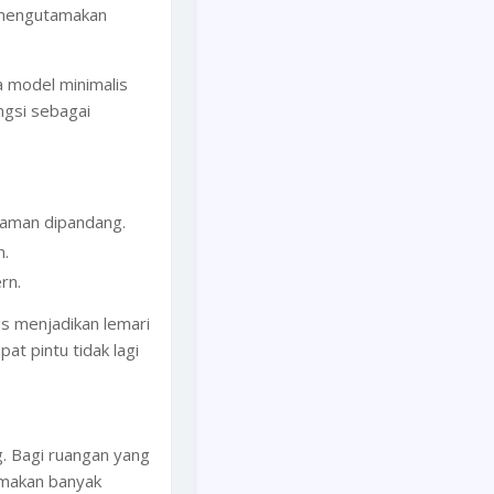
g mengutamakan
a model minimalis
ngsi sebagai
yaman dipandang.
n.
rn.
s menjadikan lemari
at pintu tidak lagi
g. Bagi ruangan yang
emakan banyak