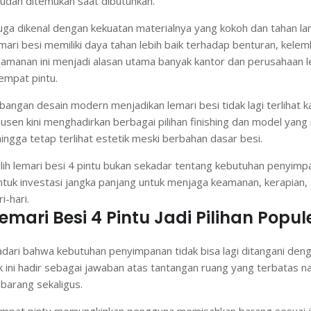
udah ditemukan saat dibutuhkan.
ni juga dikenal dengan kekuatan materialnya yang kokoh dan tahan l
emari besi memiliki daya tahan lebih baik terhadap benturan, kelem
eamanan ini menjadi alasan utama banyak kantor dan perusahaan le
empat pintu.
angan desain modern menjadikan lemari besi tidak lagi terlihat k
en kini menghadirkan berbagai pilihan finishing dan model yan
hingga tetap terlihat estetik meski berbahan dasar besi.
ih lemari besi 4 pintu bukan sekadar tentang kebutuhan penyimpan
ntuk investasi jangka panjang untuk menjaga keamanan, kerapian, s
i-hari.
ari Besi 4 Pintu Jadi Pilihan Popul
ari bahwa kebutuhan penyimpanan tidak bisa lagi ditangani deng
k ini hadir sebagai jawaban atas tantangan ruang yang terbatas 
arang sekaligus.