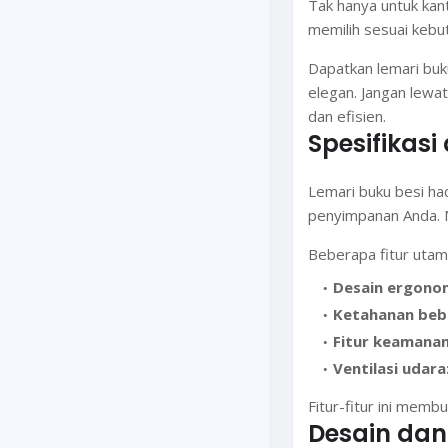
Tak hanya untuk kant
memilih sesuai kebu
Dapatkan lemari buku
elegan. Jangan lewa
dan efisien.
Spesifikasi
Lemari buku besi ha
penyimpanan Anda. M
Beberapa fitur utama
Desain ergonom
Ketahanan beba
Fitur keamanan
Ventilasi udara
Fitur-fitur ini memb
Desain dan