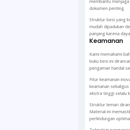
membantu menjaga ke
dokumen penting.
Struktur besi yang 
mudah dipadukan den
panjang karena daya
Keamanan
Kami memahami bahw
buku besi ini diran
pengaman handal sec
Fitur keamanan inova
keamanan sekaligus
ekstra tinggi selalu 
Struktur lemari dira
Material ini memast
perlindungan optima
Teknologi pengunci