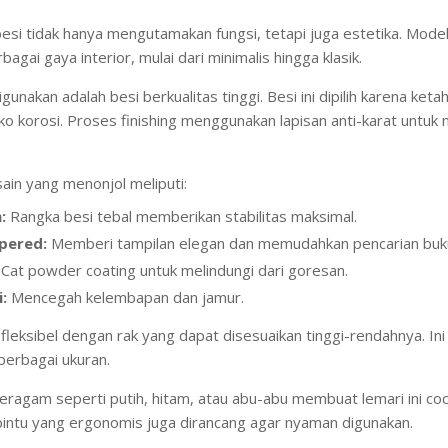
besi tidak hanya mengutamakan fungsi, tetapi juga estetika. M
gai gaya interior, mulai dari minimalis hingga klasik.
unakan adalah besi berkualitas tinggi. Besi ini dipilih karena ke
iko korosi. Proses finishing menggunakan lapisan anti-karat untu
in yang menonjol meliputi:
:
Rangka besi tebal memberikan stabilitas maksimal.
pered:
Memberi tampilan elegan dan memudahkan pencarian buk
Cat powder coating untuk melindungi dari goresan.
:
Mencegah kelembapan dan jamur.
a fleksibel dengan rak yang dapat disesuaikan tinggi-rendahnya. 
berbagai ukuran.
beragam seperti putih, hitam, atau abu-abu membuat lemari ini co
intu yang ergonomis juga dirancang agar nyaman digunakan.