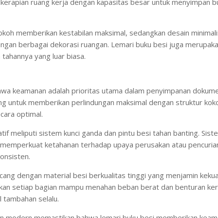
rapian ruang kerja dengan kapasitas besar untuk menyimpan buk
kokoh memberikan kestabilan maksimal, sedangkan desain minima
gan berbagai dekorasi ruangan. Lemari buku besi juga merupakan
 tahannya yang luar biasa.
a keamanan adalah prioritas utama dalam penyimpanan dokume
cang untuk memberikan perlindungan maksimal dengan struktur kok
ara optimal.
tif meliputi sistem kunci ganda dan pintu besi tahan banting. Sist
 memperkuat ketahanan terhadap upaya perusakan atau pencuria
konsisten.
ncang dengan material besi berkualitas tinggi yang menjamin kekuat
ikan setiap bagian mampu menahan beban berat dan benturan ker
l tambahan selalu.
an modern memastikan bahwa lemari buku besi memberikan keaman