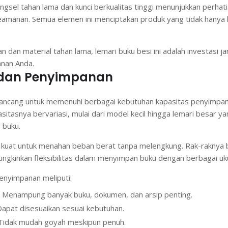
 engsel tahan lama dan kunci berkualitas tinggi menunjukkan perhat
keamanan. Semua elemen ini menciptakan produk yang tidak hanya k
 dan material tahan lama, lemari buku besi ini adalah investasi j
nan Anda.
 dan Penyimpanan
rancang untuk memenuhi berbagai kebutuhan kapasitas penyimpana
itasnya bervariasi, mulai dari model kecil hingga lemari besar y
 buku.
g kuat untuk menahan beban berat tanpa melengkung. Rak-raknya b
ngkinkan fleksibilitas dalam menyimpan buku dengan berbagai uk
enyimpanan meliputi:
: Menampung banyak buku, dokumen, dan arsip penting.
Dapat disesuaikan sesuai kebutuhan.
i: Tidak mudah goyah meskipun penuh.