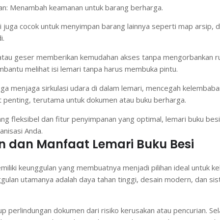
an: Menambah keamanan untuk barang berharga.
ini juga cocok untuk menyimpan barang lainnya seperti map arsip,
i.
 atau geser memberikan kemudahan akses tanpa mengorbankan ru
bantu melihat isi lemari tanpa harus membuka pintu.
 juga menjaga sirkulasi udara di dalam lemari, mencegah kelembab
gat penting, terutama untuk dokumen atau buku berharga.
g fleksibel dan fitur penyimpanan yang optimal, lemari buku besi 
anisasi Anda.
 dan Manfaat Lemari Buku Besi
miliki keunggulan yang membuatnya menjadi pilihan ideal untuk k
gulan utamanya adalah daya tahan tinggi, desain modern, dan s
perlindungan dokumen dari risiko kerusakan atau pencurian. Selain