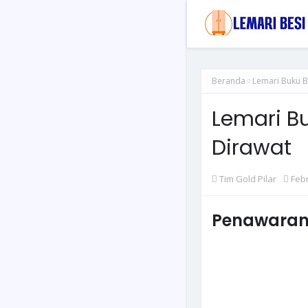
Beranda
Lemari Buku B
Lemari B
Dirawat
Tim Gold Pilar
Febr
Penawaran 