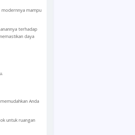
odel modernnya mampu
tahanannya terhadap
k memastikan daya
u.
Ini memudahkan Anda
cok untuk ruangan