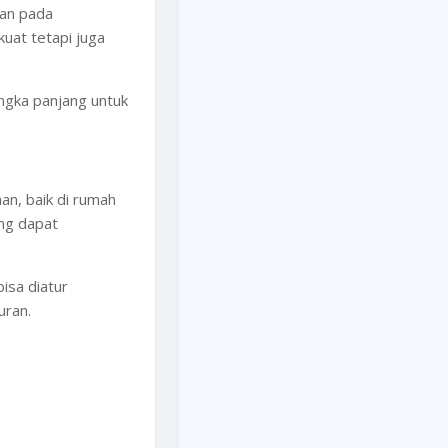
ian pada
uat tetapi juga
angka panjang untuk
n, baik di rumah
ang dapat
isa diatur
uran.