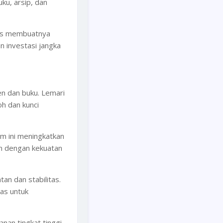
u, arsip, dan
lis membuatnya
 investasi jangka
n dan buku. Lemari
oh dan kunci
em ini meningkatkan
n dengan kekuatan
an dan stabilitas.
as untuk
an tingkat tinggi.